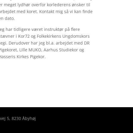
er meget lydhør overfor korlederens ønsker til
arbejdet med koret. Kontakt mig så vi kan finde
en dato.
Jeg har tidligere været instruktør på flere
stævner i Kor72 og Folkekirkens Ungdomskors
regi. Derudover har jeg bl.a. arbejdet med DR
Pigekoret, Lille MUKO, Aarhus Studiekor og
Hasseris Kirkes Pigekor.
ej 5, 8230 Åbyhøj