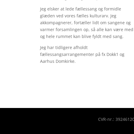
Jeg elsker at lede fællessang og formidle
glæden ved vores fælles kulturarv. Jeg
akkompagnerer, fortæller lidt om sangene og
varmer forsamlingen op, så alle kan være med
og hele rummet kan blive fyldt med sang.
Jeg har tidligere afholdt
fællessangsarrangementer på fx Dokk1 og
Aarhus Domkirke.
CVR-nr.: 3924612