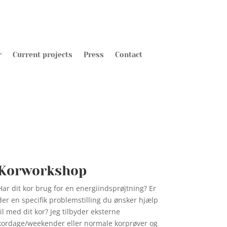
r
Current projects
Press
Contact
Korworkshop
Har dit kor brug for en energiindsprøjtning? Er
der en specifik problemstilling du ønsker hjælp
til med dit kor? Jeg tilbyder eksterne
kordage/weekender eller normale korprøver og