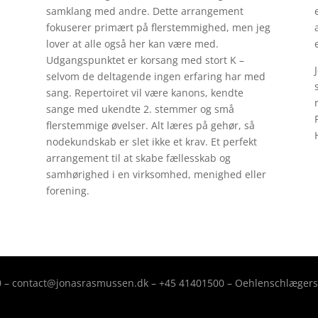
samklang med andre. Dette arrangement
fokuserer primært på flerstemmighed, men jeg
lover at alle også her kan være med.
Udgangspunktet er korsang med stort K –
selvom de deltagende ingen erfaring har med
sang. Repertoiret vil være kanons, kendte
sange med ukendte 2. stemmer og små
flerstemmige øvelser. Alt læres på gehør, så
nodekundskab er slet ikke et krav. Et perfekt
arrangement til at skabe fællesskab og
samhørighed i en virksomhed, menighed eller
forening.
0 – contact@jonasrasmussen.dk – +45 41401500 – Oehlenschlægersv